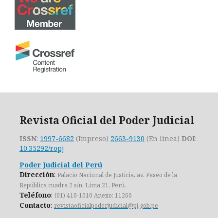
Revista Oficial del Poder Judicial
ISSN
:
1997-6682
(Impreso)
2663-9130
(En línea)
DOI
:
10.35292/ropj
Poder Judicial del Perú
Dirección
:
Palacio Nacional de Justicia, av. Paseo de la
República cuadra 2 s/n, Lima 21, Perú.
Teléfono
:
(01) 410-1010 Anexo: 11260
Contacto
:
revistaoficialpoderjudicial@pj.gob.pe