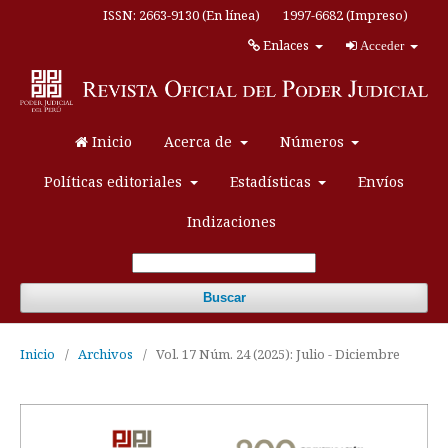
ISSN: 2663-9130 (En línea)
1997-6682 (Impreso)
Enlaces
Acceder
Inicio
Acerca de
Números
Políticas editoriales
Estadísticas
Envíos
Indizaciones
Buscar
Inicio
/
Archivos
/
Vol. 17 Núm. 24 (2025): Julio - Diciembre