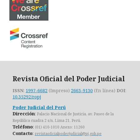
Revista Oficial del Poder Judicial
ISSN
:
1997-6682
(Impreso)
2663-9130
(En línea)
DOI
:
10.35292/ropj
Poder Judicial del Perú
Dirección
:
Palacio Nacional de Justicia, av. Paseo de la
República cuadra 2 s/n, Lima 21, Perú.
Teléfono
:
(01) 410-1010 Anexo: 11260
Contacto
:
revistaoficialpoderjudicial@pj.gob.pe