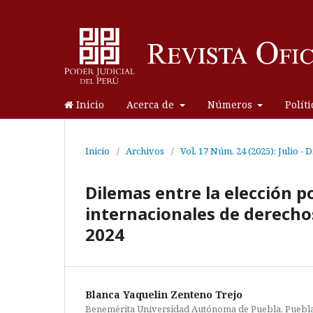
Inicio
Acerca de
Números
Polít
Inicio
/
Archivos
/
Vol. 17 Núm. 24 (2025): Julio -
Dilemas entre la elección p
internacionales de derecho
2024
Blanca Yaquelin Zenteno Trejo
Benemérita Universidad Autónoma de Puebla, Puebl