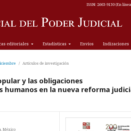
ISSN: 2663-9130 (En línea
icas editoriales
Estadísticas
Envíos
Indizaciones
 Diciembre
/
Artículos de investigación
opular y las obligaciones
s humanos en la nueva reforma judici
a, México