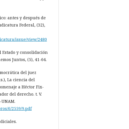
xico: antes y después de
Judicatura Federal, (32),
icatura/issue/view/2480
el Estado y consolidación
mos Juntos, (5), 41-64.
emocrática del juez
s.), La ciencia del
homenaje a Héctor Fix-
or del derecho. t. V.
IJ-UNAM.
ros/6/2559/9.pdf
diciales.