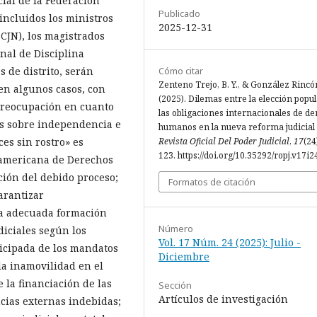
ial de la Federación
Publicado
incluidos los ministros
2025-12-31
SCJN), los magistrados
nal de Disciplina
s de distrito, serán
Cómo citar
Zenteno Trejo, B. Y., & González Rincón
 en algunos casos, con
(2025). Dilemas entre la elección popul
 preocupación en cuanto
las obligaciones internacionales de d
es sobre independencia e
humanos en la nueva reforma judicial
ces sin rostro» es
Revista Oficial Del Poder Judicial
,
17
(24
123. https://doi.org/10.35292/ropj.v17i
eramericana de Derechos
ción del debido proceso;
Formatos de citación
arantizar
la adecuada formación
Número
iciales según los
Vol. 17 Núm. 24 (2025): Julio -
ticipada de los mandatos
Diciembre
 la inamovilidad en el
 la financiación de las
Sección
Artículos de investigación
cias externas indebidas;