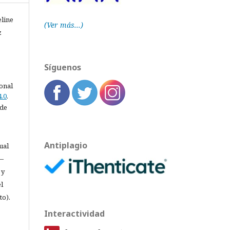
eline
(Ver más...)
z
Síguenos
ional
.0
.
 de
Antiplagio
ual
 —
 y
l
to).
Interactividad