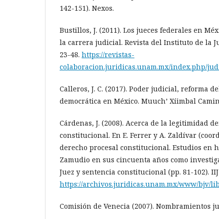
142-151). Nexos.
Bustillos, J. (2011). Los jueces federales en Mé
la carrera judicial. Revista del Instituto de la 
23-48.
https://revistas-
colaboracion.juridicas.unam.mx/index.php/jud
Calleros, J. C. (2017). Poder judicial, reforma d
democrática en México. Muuch’ Xíimbal Camine
Cárdenas, J. (2008). Acerca de la legitimidad d
constitucional. En E. Ferrer y A. Zaldívar (coord
derecho procesal constitucional. Estudios en 
Zamudio en sus cincuenta años como investigad
Juez y sentencia constitucional (pp. 81-102). I
https://archivos.juridicas.unam.mx/www/bjv/lib
Comisión de Venecia (2007). Nombramientos ju