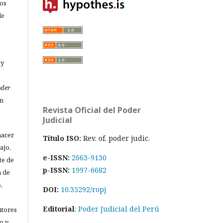
los
de
 y
oder
un
Revista Oficial del Poder
Judicial
hacer
Título ISO:
Rev. of. poder judic.
ajo,
e-ISSN:
2663-9130
te de
p-ISSN:
1997-6682
n de
,
DOI:
10.35292/ropj
Editorial
:
Poder Judicial del Perú
utores
o y