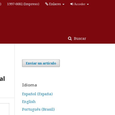
)
1997-6682 (Impreso)
Enlaces
Acceder
Buscar
Enviar un artículo
al
Idioma
Español (España)
English
Português (Brasil)