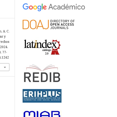
, A. C.
ar y
erechos
 2024.
), 77-
24.1242