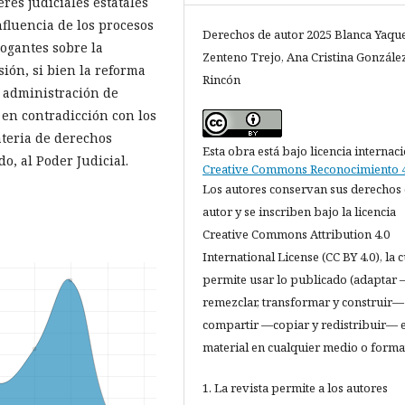
res judiciales estatales
nfluencia de los procesos
Derechos de autor 2025 Blanca Yaqu
rogantes sobre la
Zenteno Trejo, Ana Cristina Gonzále
sión, si bien la reforma
Rincón
a administración de
 en contradicción con los
teria de derechos
Esta obra está bajo licencia internac
o, al Poder Judicial.
Creative Commons Reconocimiento 4
Los autores conservan sus derechos
autor y se inscriben bajo la licencia
Creative Commons Attribution 4.0
International License (CC BY 4.0), la c
permite usar lo publicado (adaptar
remezclar, transformar y construir—
compartir —copiar y redistribuir— e
material en cualquier medio o forma
1. La revista permite a los autores