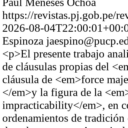
Paul Meneses Ochoa
https://revistas.pj.gob.pe/r
2026-08-04T22:00:01+00:
Espinoza
jaespino@pucp.e
<p>El presente trabajo anal
de cláusulas propias del 
cláusula de <em>force maj
</em>y la figura de la <e
impracticability</em>, en c
ordenamientos de tradición c