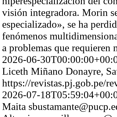
hiperespecialización del c
visión integradora. Morin se
especializado», se ha perdi
fenómenos multidimensional
a problemas que requieren m
2026-06-30T00:00:00+00:
Liceth Miñano Donayre, Sa
https://revistas.pj.gob.pe/r
2026-07-18T05:59:04+00:
Maita
sbustamante@pucp.e