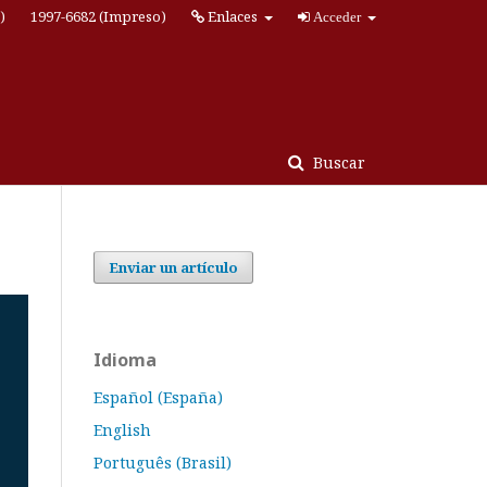
)
1997-6682 (Impreso)
Enlaces
Acceder
Buscar
Enviar un artículo
Idioma
Español (España)
English
Português (Brasil)