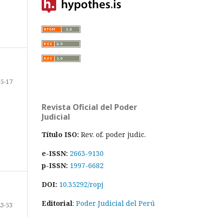
15-17
Revista Oficial del Poder
Judicial
Título ISO:
Rev. of. poder judic.
e-ISSN:
2663-9130
p-ISSN:
1997-6682
DOI:
10.35292/ropj
Editorial
:
Poder Judicial del Perú
23-53