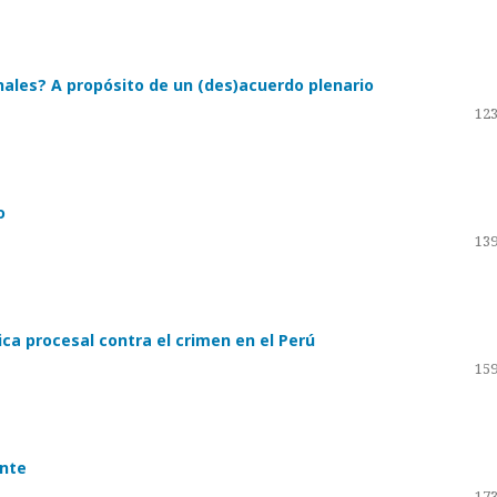
ales? A propósito de un (des)acuerdo plenario
123
o
139
ica procesal contra el crimen en el Perú
159
ente
173