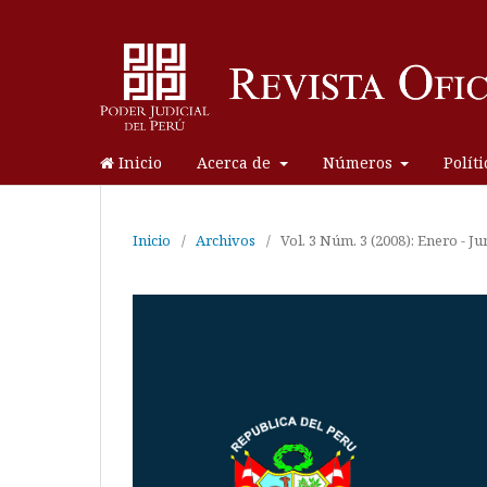
Inicio
Acerca de
Números
Polít
Inicio
/
Archivos
/
Vol. 3 Núm. 3 (2008): Enero - Ju