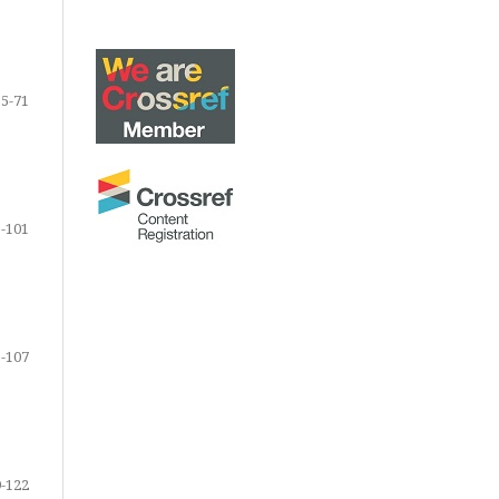
55-71
-101
-107
-122