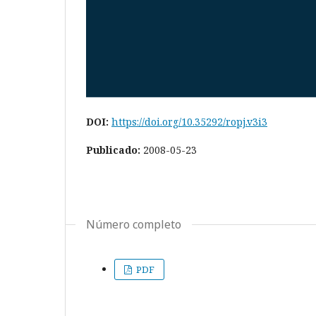
DOI:
https://doi.org/10.35292/ropj.v3i3
Publicado:
2008-05-23
Número completo
PDF