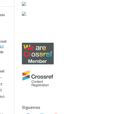
onio
ional
.0
.
 de
ual
 —
 y
l
to).
Síguenos