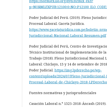
https://normlex.ilo.org/dyn/nrmlx_es/f?
p=NORMLEXPUB:12100:0::NO::P12100_ILO_CODE
Poder Judicial del Perú. (2019). Pleno Jurisdic
Procesal Laboral. Gaceta Jurídica.
https://www.gacetajuridica.com.pe/boletin-nvn
Jurisdiccional-Nacional-Laboral-Resumen.pdf
Poder Judicial del Perú, Centro de Investigaci
Técnico Institucional de Implementación de la
Trabajo (2018). Pleno Jurisdiccional Nacional 
Laboral: Chiclayo, 13 y 14 de setiembre de 2018
Poder Judicial.
https://img.lpderecho.pe/wp-
content/uploads/2024/07/Pleno-Jurisdiccional
Procesal-Laboral-de-Chiclayo-2018-LPDerecho
Fuentes normativas y jurisprudenciales
Casación Laboral n.° 1325-2018-Áncash (2019)