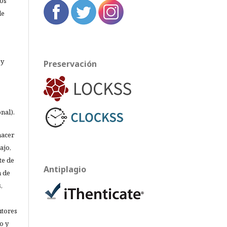
los
de
 y
Preservación
nal).
hacer
ajo,
te de
Antiplagio
n de
,
utores
o y