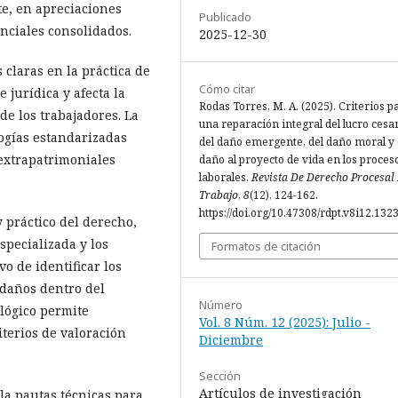
e, en apreciaciones
Publicado
ciales consolidados.
2025-12-30
s claras en la práctica de
Cómo citar
 jurídica y afecta la
Rodas Torres, M. A. (2025). Criterios p
de los trabajadores. La
una reparación integral del lucro cesa
logías estandarizadas
del daño emergente, del daño moral y 
extrapatrimoniales
daño al proyecto de vida en los proces
laborales.
Revista De Derecho Procesal
Trabajo
,
8
(12), 124-162.
https://doi.org/10.47308/rdpt.v8i12.132
y práctico del derecho,
specializada y los
Formatos de citación
vo de identificar los
 daños dentro del
Número
lógico permite
Vol. 8 Núm. 12 (2025): Julio -
iterios de valoración
Diciembre
Sección
Artículos de investigación
lla pautas técnicas para