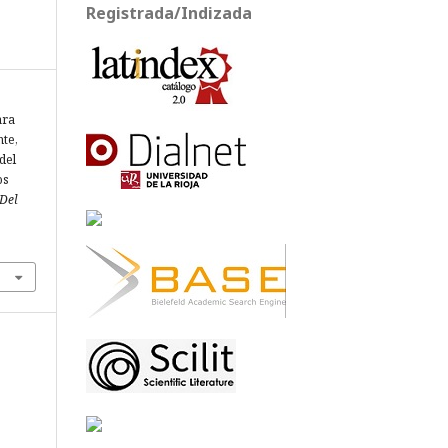
Registrada/Indizada
ara
nte,
del
os
 Del
3