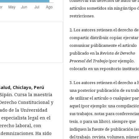
conservar sus derechos de autor de 
artículos sometidos sin ningún tipo 
restricciones.
2. Los autores retienen el derecho de
compartir, distribuir, copiar, ejecutar
comunicar públicamente el artículo
publicado en la
Revista de Derecho
Procesal del Trabajo
(por ejemplo,
colocarlo en un repositorio institucio
3. Los autores retienen el derecho a 
Salud, Chiclayo, Perú
una posterior publicación de su trab
Sipán. Cursa la maestría
de utilizar el artículo o cualquier par
 Derecho Constitucional y
aquel (por ejemplo: una compilació
rado de la Universidad
sus trabajos, notas para conferencias
especialista legal en el
tesis, o para un libro), siempre que
erecho laboral, con
indiquen la fuente de publicación (a
indemnizaciones. Ha sido
del trabajo, revista, volumen, númer