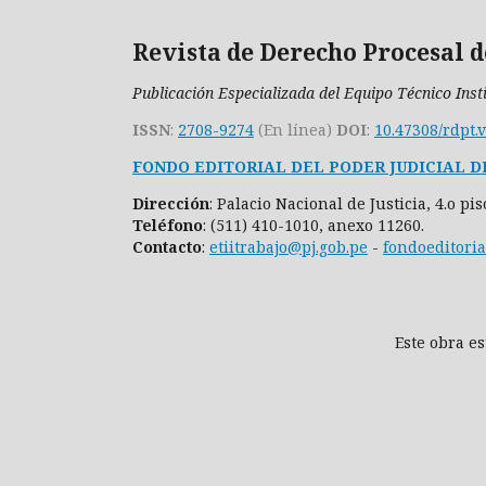
Revista de Derecho Procesal d
Publicación Especializada del Equipo Técnico Inst
ISSN
:
2708-9274
(En línea)
DOI
:
10.47308/rdpt.
FONDO EDITORIAL DEL PODER JUDICIAL D
Dirección
: Palacio Nacional de Justicia, 4.o pi
Teléfono
: (511) 410-1010, anexo 11260.
Contacto
:
etiitrabajo@pj.gob.pe
-
fondoeditoria
Este obra e