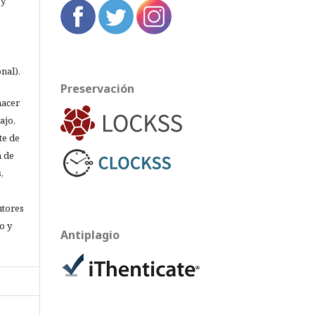
 y
nal).
Preservación
hacer
ajo,
te de
n de
,
utores
o y
Antiplagio