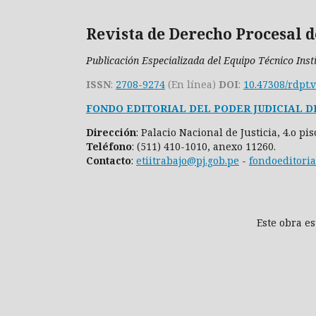
Revista de Derecho Procesal d
Publicación Especializada del Equipo Técnico Inst
ISSN
:
2708-9274
(En línea)
DOI
:
10.47308/rdpt.
FONDO EDITORIAL DEL PODER JUDICIAL D
Dirección
: Palacio Nacional de Justicia, 4.o pi
Teléfono
: (511) 410-1010, anexo 11260.
Contacto
:
etiitrabajo@pj.gob.pe
-
fondoeditoria
Este obra e