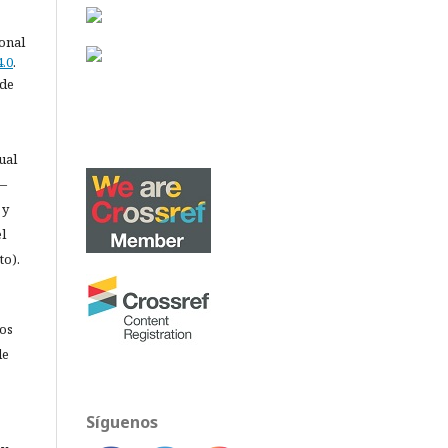
ional
.0
.
 de
ual
 —
 y
l
to).
los
de
Síguenos