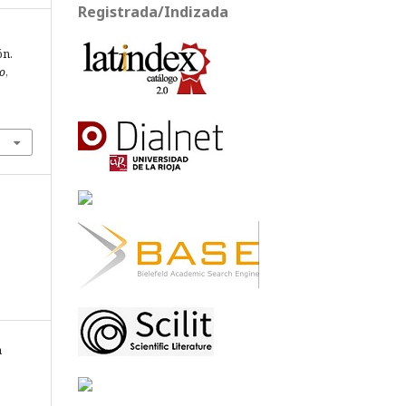
Registrada/Indizada
ón.
jo
,
5
a