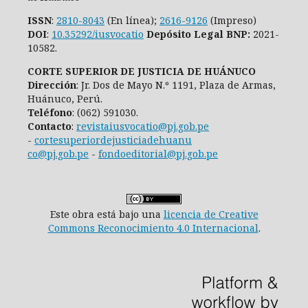
ISSN
:
2810-8043
(En línea);
2616-9126
(Impreso)
DOI
:
10.35292/iusvocatio
Depósito Legal BNP:
2021-
10582.
CORTE SUPERIOR DE JUSTICIA DE HUÁNUCO
Dirección
: Jr. Dos de Mayo N.º 1191, Plaza de Armas,
Huánuco, Perú.
Teléfono
: (062) 591030.
Contacto
:
revistaiusvocatio@pj.gob.pe
-
cortesuperiordejusticiadehuanu
co@pj.gob.pe
-
fondoeditorial@pj.gob.pe
Este obra está bajo una
licencia de Creative
Commons Reconocimiento 4.0 Internacional
.