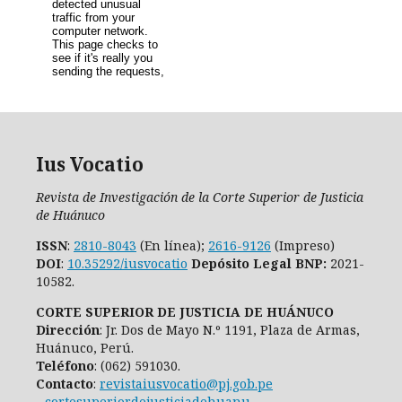
Ius Vocatio
Revista de Investigación de la Corte Superior de Justicia
de Huánuco
ISSN
:
2810-8043
(En línea);
2616-9126
(Impreso)
DOI
:
10.35292/iusvocatio
Depósito Legal BNP:
2021-
10582.
CORTE SUPERIOR DE JUSTICIA DE HUÁNUCO
Dirección
: Jr. Dos de Mayo N.º 1191, Plaza de Armas,
Huánuco, Perú.
Teléfono
: (062) 591030.
Contacto
:
revistaiusvocatio@pj.gob.pe
-
cortesuperiordejusticiadehuanu