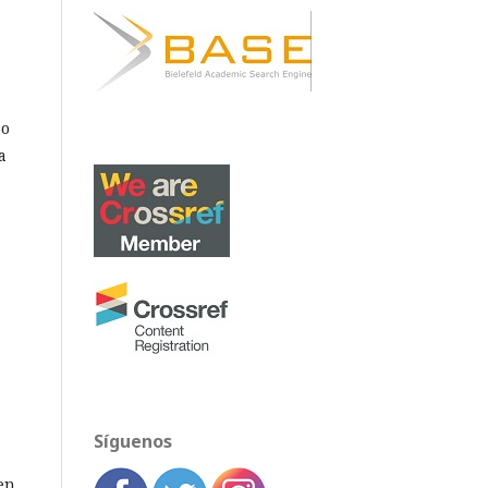
so
a
Síguenos
en