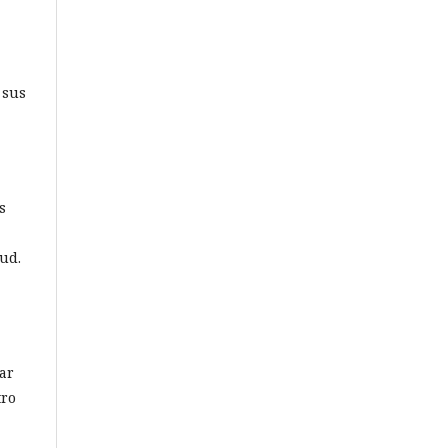
 sus
s
ud.
iar
tro