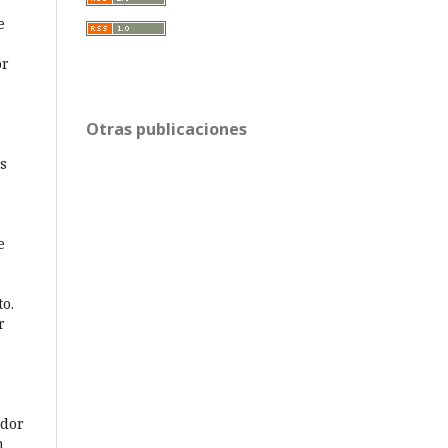
e
or
Otras publicaciones
os
e
to.
r
idor
n