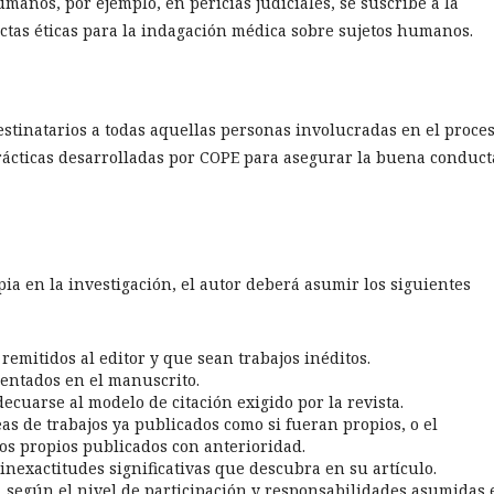
manos, por ejemplo, en pericias judiciales, se suscribe a la
ctas éticas para la indagación médica sobre sujetos humanos.
estinatarios a todas aquellas personas involucradas en el proce
 prácticas desarrolladas por COPE para asegurar la buena conduct
ia en la investigación, el autor deberá asumir los siguientes
 remitidos al editor y que sean trabajos inéditos.
sentados en el manuscrito.
ecuarse al modelo de citación exigido por la revista.
deas de trabajos ya publicados como si fueran propios, o el
los propios publicados con anterioridad.
s inexactitudes significativas que descubra en su artículo.
o, según el nivel de participación y responsabilidades asumidas 