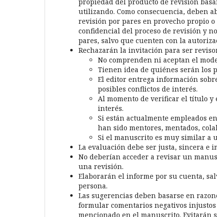
propiedad del producto de revisión basán
utilizando. Como consecuencia, deben ab
revisión por pares en provecho propio o
confidencial del proceso de revisión y n
pares, salvo que cuenten con la autorizac
Rechazarán la invitación para ser revisor
No comprenden ni aceptan el modelo
Tienen idea de quiénes serán los p
El editor entrega información sobre
posibles conflictos de interés.
Al momento de verificar el título 
interés.
Si están actualmente empleados en
han sido mentores, mentados, cola
Si el manuscrito es muy similar a 
La evaluación debe ser justa, sincera e i
No deberían acceder a revisar un manuscr
una revisión.
Elaborarán el informe por su cuenta, sal
persona.
Las sugerencias deben basarse en razones
formular comentarios negativos injustos o
mencionado en el manuscrito. Evitarán su