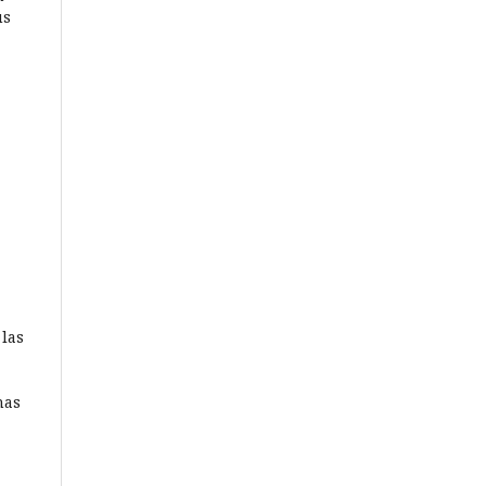
us
 las
nas