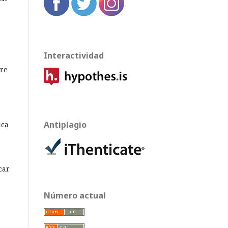
Interactividad
tre
Antiplagio
ica
car
Número actual