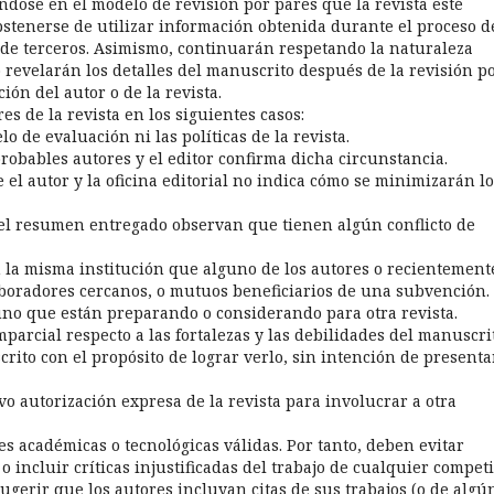
dose en el modelo de revisión por pares que la revista esté
stenerse de utilizar información obtenida durante el proceso d
 de terceros. Asimismo, continuarán respetando la naturaleza
o revelarán los detalles del manuscrito después de la revisión p
ión del autor o de la revista.
es de la revista en los siguientes casos:
 de evaluación ni las políticas de la revista.
robables autores y el editor confirma dicha circunstancia.
 el autor y la oficina editorial no indica cómo se minimizarán l
y el resumen entregado observan que tienen algún conflicto de
 la misma institución que alguno de los autores o recientement
boradores cercanos, o mutuos beneficiarios de una subvención.
uno que están preparando o considerando para otra revista.
mparcial respecto a las fortalezas y las debilidades del manuscri
ito con el propósito de lograr verlo, sin intención de presenta
vo autorización expresa de la revista para involucrar a otra
 académicas o tecnológicas válidas. Por tanto, deben evitar
 incluir críticas injustificadas del trabajo de cualquier compet
gerir que los autores incluyan citas de sus trabajos (o de algú