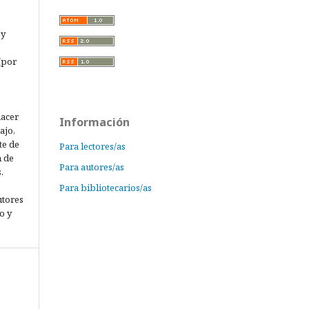
 y
(por
hacer
Información
ajo,
te de
Para lectores/as
n de
Para autores/as
,
Para bibliotecarios/as
utores
o y