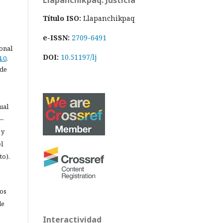
Llapanchikpaq: Justicia
Título ISO:
Llapanchikpaq
e-ISSN:
2709-6491
ional
DOI:
10.51197/lj
.0
.
 de
ual
 —
 y
l
to).
los
de
Interactividad