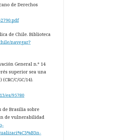
icano de Derechos
62790.pdf
lica de Chile. Biblioteca
chile/navegar?
vación General n.º 14
erés superior sea una
) (CRC/C/GC/14).
013/es/95780
 de Brasilia sobre
ión de vulnerabilidad
p-
ctualizaci%C3%B3n-