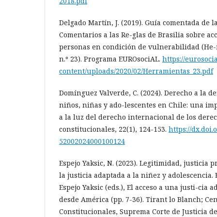
2018.pdf
Delgado Martín, J. (2019). Guía comentada de la
Comentarios a las Re-glas de Brasilia sobre acce
personas en condición de vulnerabilidad (He
n.º 23). Programa EUROsociAL.
https://eurosoci
content/uploads/2020/02/Herramientas_23.pdf
Domínguez Valverde, C. (2024). Derecho a la d
niños, niñas y ado-lescentes en Chile: una i
a la luz del derecho internacional de los der
constitucionales, 22(1), 124-153.
https://dx.doi.
52002024000100124
Espejo Yaksic, N. (2023). Legitimidad, justicia 
la justicia adaptada a la niñez y adolescencia.
Espejo Yaksic (eds.), El acceso a una justi-cia 
desde América (pp. 7-36). Tirant lo Blanch; Ce
Constitucionales, Suprema Corte de Justicia de