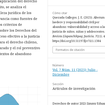
 aplicación del derecho
to, se analiza el
leza jurídica de los
Cómo citar
Quezada Gallegos, J. E. (2025). Alteru
vancia como fuentes de
laedere y responsabilidad civil por
s criterios de
abandono: vulnerabilidad y acceso a la
sobre los Derechos del
justicia de niños, niñas y adolescentes.
eso efectivo a la justicia
Revista Llapanchikpaq: Justicia
,
7
(11), 
https://doi.org/10.51197/lj.v7i11.1384
ara el derecho chileno,
rado y el rol preventivo
Formatos de citación
ntextos de abandono
Número
Vol. 7 Núm. 11 (2025): Julio -
Diciembre
Sección
Artículos de investigación
Derechos de autor 2025 Jimmy Edua