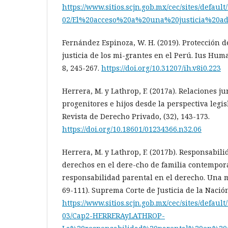
https://www.sitios.scjn.gob.mx/cec/sites/defaul
02/El%20acceso%20a%20una%20justicia%20a
Fernández Espinoza, W. H. (2019). Protección de
justicia de los mi-grantes en el Perú. Ius Hum
8, 245-267.
https://doi.org/10.31207/ih.v8i0.223
Herrera, M. y Lathrop, F. (2017a). Relaciones ju
progenitores e hijos desde la perspectiva legis
Revista de Derecho Privado, (32), 143-173.
https://doi.org/10.18601/01234366.n32.06
Herrera, M. y Lathrop, F. (2017b). Responsabili
derechos en el dere-cho de familia contempor
responsabilidad parental en el derecho. Una 
69-111). Suprema Corte de Justicia de la Nació
https://www.sitios.scjn.gob.mx/cec/sites/defaul
03/Cap2-HERRERAyLATHROP-