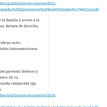
t/files/publication/documents/2024-
daptada.%20Experiencias%20desde%20Ame%CC%81rica.pdf
 la familia y acceso a la
ani. Revista de Derecho,
rídicas entre
lativa latinoamericana.
dad parental: deberes y
áneo. En La
mirada comparada (pp.
n.
t/files/publication/documents/2024-