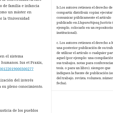
o de familia e infancia
b.Los autores retienen el derecho de
 como un máster en
compartir, distribuir, copiar, ejecutar
comunicar públicamente el artículo
r la Universidad
publicado en
Llapanchipaq Justicia
ejemplo, colocarlo en un repositorio
institucional).
c. Los autores retienen el derecho a 
una posterior publicación de su trab
de utilizar el artículo o cualquier par
a en el sistema
aquel (por ejemplo: una compilació
 humanos. Ius et Praxis,
sus trabajos, notas para conferencias
tesis, o para un libro), siempre que
8-00122019000300277
indiquen la fuente de publicación (a
del trabajo, revista, volumen, númer
lización del interés
fecha).
a su pleno conocimiento.
justicia de los pueblos