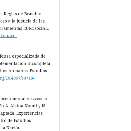
s Reglas de Brasilia:
so a la justicia de las
-rramientas EUROsociAL,
al.eu/wp-
efensa especializada de
mplementación incompleta
echos humanos. Estudios
org/10.4067/s0718-
procedimental y acceso a
 En A. Alsina Naudi y N.
adaptada. Experiencias
ntro de Estudios
 la Nación.