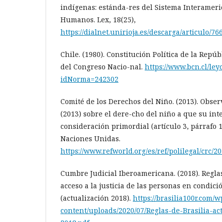
indígenas: estánda-res del Sistema Interamer
Humanos. Lex, 18(25),
https://dialnet.unirioja.es/descarga/articulo/76
Chile. (1980). Constitución Política de la Repúb
del Congreso Nacio-nal.
https://www.bcn.cl/ley
idNorma=242302
Comité de los Derechos del Niño. (2013). Obser
(2013) sobre el dere-cho del niño a que su int
consideración primordial (artículo 3, párrafo 1
Naciones Unidas.
https://www.refworld.org/es/ref/polilegal/crc/2
Cumbre Judicial Iberoamericana. (2018). Reglas
acceso a la justicia de las personas en condic
(actualización 2018).
https://brasilia100r.com/w
content/uploads/2020/07/Reglas-de-Brasilia-a