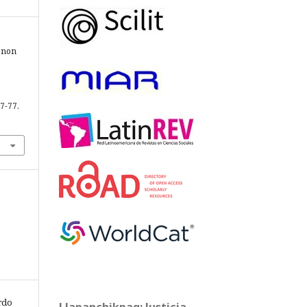
m non
47-77.
rdo