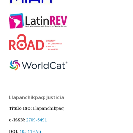
Llapanchikpaq: Justicia
Título ISO:
Llapanchikpaq
e-ISSN:
2709-6491
DOI:
10.51197/lj