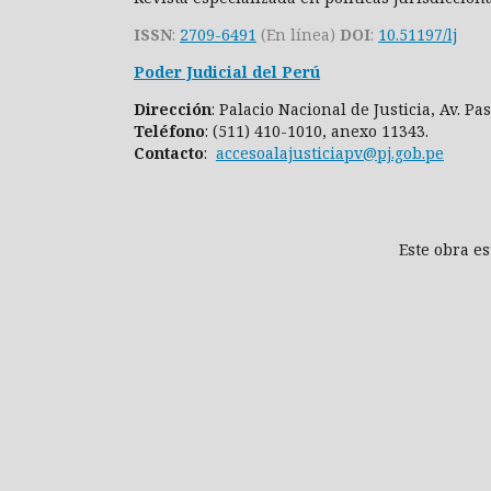
ISSN
:
2709-6491
(En línea)
DOI
:
10.51197/lj
Poder Judicial del Perú
Dirección
: Palacio Nacional de Justicia, Av. P
Teléfono
: (511) 410-1010, anexo 11343.
Contacto
:
accesoalajusticiapv@pj.gob.pe
Este obra e