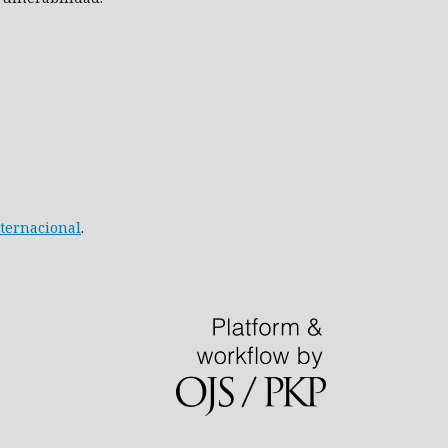
nternacional
.