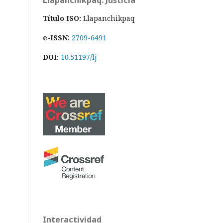
Llapanchikpaq: Justicia
Título ISO:
Llapanchikpaq
e-ISSN:
2709-6491
DOI:
10.51197/lj
Interactividad