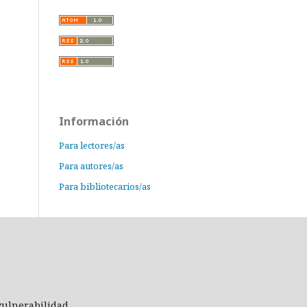
Información
Para lectores/as
Para autores/as
Para bibliotecarios/as
 vulnerabilidad.