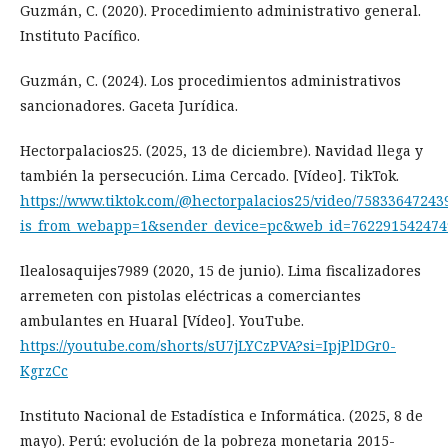
Guzmán, C. (2020). Procedimiento administrativo general.
Instituto Pacífico.
Guzmán, C. (2024). Los procedimientos administrativos
sancionadores. Gaceta Jurídica.
Hectorpalacios25. (2025, 13 de diciembre). Navidad llega y
también la persecución. Lima Cercado. [Vídeo]. TikTok.
https://www.tiktok.com/@hectorpalacios25/video/7583364724
is_from_webapp=1&sender_device=pc&web_id=762291542474
Ilealosaquijes7989 (2020, 15 de junio). Lima fiscalizadores
arremeten con pistolas eléctricas a comerciantes
ambulantes en Huaral [Vídeo]. YouTube.
https://youtube.com/shorts/sU7jLYCzPVA?si=IpjPlDGr0-
KgrzCc
Instituto Nacional de Estadística e Informática. (2025, 8 de
mayo). Perú: evolución de la pobreza monetaria 2015-