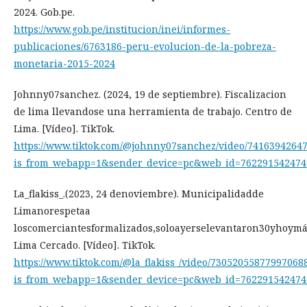
2024. Gob.pe.
https://www.gob.pe/institucion/inei/informes-
publicaciones/6763186-peru-evolucion-de-la-pobreza-
monetaria-2015-2024
Johnny07sanchez. (2024, 19 de septiembre). Fiscalizacion
de lima llevandose una herramienta de trabajo. Centro de
Lima. [Vídeo]. TikTok.
https://www.tiktok.com/@johnny07sanchez/video/7416394264
is_from_webapp=1&sender_device=pc&web_id=762291542474
La_flakiss_.(2023, 24 denoviembre). Municipalidadde
Limanorespetaa
loscomerciantesformalizados,soloayerselevantaron30yhoymá
Lima Cercado. [Vídeo]. TikTok.
https://www.tiktok.com/@la_flakiss_/video/73052055877997068
is_from_webapp=1&sender_device=pc&web_id=762291542474