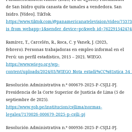
de San Isidro quita canasta de tamales a vendedora. San
Isidro. [Vídeo]. TikTok.
https://www.tiktok.com/@panamericanatelevision/video/7537
is_from_webapp=1&sender_device=pc&web_id=762291542474
Ramírez, T., Carcelén, R., Roca, C. y Vanek, J. (2023,
febrero). Personas trabajadoras en empleo informal en el
Perú: un perfil estadístico, 2015 – 2021. WIEGO.
https://www.wiego.org/wp-
content/uploads/2024/03/WIEGO_Nota_estadi%CC%81stica_34_
Resolución Administrativa n.º 000679-2025-P-CSJLI-PJ.
Presidencia de la Corte Superior de Justicia de Lima (5 de
septiembre de 2025).
https://www.gob.pe/institucion/csjlima/normas-
legales/7170026-000679-2025-p-csjli-pj
Resolución Administrativa n.º 000936-2025-P-CSJLI-PJ.