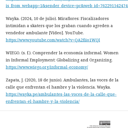
is_from_webapp=1&sender_device=pc&web_id=762291542474
Wayka. (2024, 10 de julio). Miraflores: Fiscalizadores
intimidan a skaters que los graban cuando agreden a
vendedor ambulante [Vídeo]. YouTube.
https://www.youtube.com/watch?v=QA2fiio1WQI
WIEGO. (s. f.). Comprender la economía informal. Women
in Informal Employment: Globalizing and Organizing.
https://www.wiego.org/informal-economy/
Zapata, J. (2020, 18 de junio). Ambulantes, las voces de la
calle que enfrentan el hambre y la violencia. Wayka.
https://wayka.pe/ambulantes-las-voces-de-la-calle-que-
enfrentan-el-hambre-y-la-violencia/