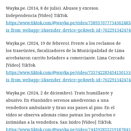
Wayka.pe. (2014, 8 de julio). Abusos y excesos.
Independencia [Vídeo] TikTok.
https://www.tiktok.com/@wayka.pe/video/738937077754562483
is_from_webapp=1&sender_device=pc&web_id=762291542474
Wayka.pe. (2024, 19 de febrero). Frente a los reclamos de
los traseúntes, fiscalizadores de la Municipalidad de Lima
arrebataron carrito heladero a comerciante. Lima Cercado
[Vídeo] TikTok.
https://www.tiktok.com/@wayka.pe/video/733742283434130151
is_from_webapp=1&sender_device=pc&web_id=762291542474
Wayka.pe. (2024, 2 de diciembre). Trato humillante y
abusivo. En #SanIsidro serenos amedrentan a una
vendedora ambulante y tiran sus panes al piso. En el
vídeo se observa además cómo patean los productos e
intimidan a la vendedora. San Isidro [Vídeo] TikTok.
https://www.tiktok.com/@wayka.pe/video/744392833219187845