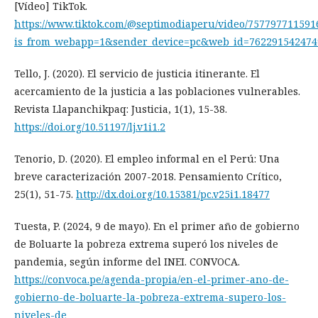
[Vídeo] TikTok.
https://www.tiktok.com/@septimodiaperu/video/757797711591
is_from_webapp=1&sender_device=pc&web_id=762291542474
Tello, J. (2020). El servicio de justicia itinerante. El
acercamiento de la justicia a las poblaciones vulnerables.
Revista Llapanchikpaq: Justicia, 1(1), 15-38.
https://doi.org/10.51197/lj.v1i1.2
Tenorio, D. (2020). El empleo informal en el Perú: Una
breve caracterización 2007-2018. Pensamiento Crítico,
25(1), 51-75.
http://dx.doi.org/10.15381/pc.v25i1.18477
Tuesta, P. (2024, 9 de mayo). En el primer año de gobierno
de Boluarte la pobreza extrema superó los niveles de
pandemia, según informe del INEI. CONVOCA.
https://convoca.pe/agenda-propia/en-el-primer-ano-de-
gobierno-de-boluarte-la-pobreza-extrema-supero-los-
niveles-de