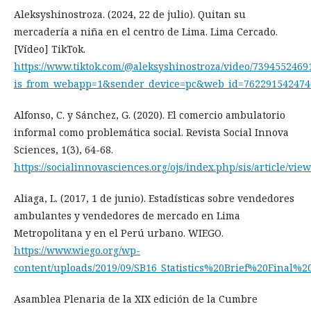
Aleksyshinostroza. (2024, 22 de julio). Quitan su
mercadería a niña en el centro de Lima. Lima Cercado.
[Vídeo] TikTok.
https://www.tiktok.com/@aleksyshinostroza/video/739455246
is_from_webapp=1&sender_device=pc&web_id=762291542474
Alfonso, C. y Sánchez, G. (2020). El comercio ambulatorio
informal como problemática social. Revista Social Innova
Sciences, 1(3), 64-68.
https://socialinnovasciences.org/ojs/index.php/sis/article/view
Aliaga, L. (2017, 1 de junio). Estadísticas sobre vendedores
ambulantes y vendedores de mercado en Lima
Metropolitana y en el Perú urbano. WIEGO.
https://www.wiego.org/wp-
content/uploads/2019/09/SB16_Statistics%20Brief%20Final%2
Asamblea Plenaria de la XIX edición de la Cumbre