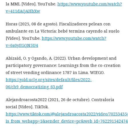
la MML [Vídeo]. YouTube.
https://www.youtube.com/watch?
v=411dAQAHbXw
Horas (2025, 08 de agosto). Fiscalizadores pelean con
ambulante en La Victoria: bebé termina cayendo al suelo
[Vídeo]. YouTube.
https://www.youtube.com/watch?
v=6s0yEGQN5U4
Abizaid, O. y Ogando, A. (2022). Urban development and
participatory governance: Learnings from the co-creation
of street vending ordinance 1787 in Lima. WIEGO.
https://gold.uclg.org/sites/default/files/2022-
06/ch9_democratizing_63.pdf
Alejandroacosta2022 (2021, 26 de octubre). Contraloría
social [Vídeo]. TikTok.
https://www.tiktok.com/@alejandroacosta2022/video/7023343
is_from_webapp=1&sender_device=pc&web_id=762291542474