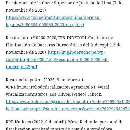
Presidencia de la Corte Superior de Justicia de Lima (7 de
noviembre de 2025).
https://www.gob.pe/institucion/csjlima/normas-
legales/7486884-000936-2025-p-csjli-pj
Resolución n.º 0260-2020/CEB-INDECOPI. Comisión de
Eliminación de Barreras Burocráticas del Indecopi (13 de
noviembre de 2020).
https://img.lpderecho.pe/wp-
content/uploads/2021/05/Resolucion-0260-2020ceb-
indecopi-LP.pdf
Ricardochispotinr. (2025, 9 de febrero).
#PNPfrustrarobodefiscalizacion #graciasPNP #viral
#fiscalizacionrateros. Los Olivos. [Vídeo] TikTok.
https://www.tiktok.com/@ricardochispotinr/video/7469495143
is_from_webapp=1&sender_device=pc&web_id=762291542474
RPP Noticias (2022, 8 de abril). Mesa Redonda: personal de
fiscalización arrebató puesto de comida a vendedora