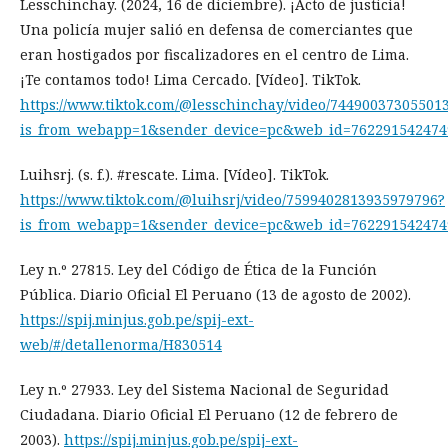
Lesschinchay. (2024, 16 de diciembre). ¡Acto de justicia!
Una policía mujer salió en defensa de comerciantes que
eran hostigados por fiscalizadores en el centro de Lima.
¡Te contamos todo! Lima Cercado. [Vídeo]. TikTok.
https://www.tiktok.com/@lesschinchay/video/74490037305501
is_from_webapp=1&sender_device=pc&web_id=762291542474
Luihsrj. (s. f.). #rescate. Lima. [Vídeo]. TikTok.
https://www.tiktok.com/@luihsrj/video/7599402813935979796?
is_from_webapp=1&sender_device=pc&web_id=762291542474
Ley n.º 27815. Ley del Código de Ética de la Función
Pública. Diario Oficial El Peruano (13 de agosto de 2002).
https://spij.minjus.gob.pe/spij-ext-
web/#/detallenorma/H830514
Ley n.º 27933. Ley del Sistema Nacional de Seguridad
Ciudadana. Diario Oficial El Peruano (12 de febrero de
2003).
https://spij.minjus.gob.pe/spij-ext-