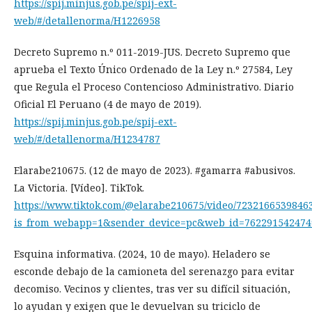
https://spij.minjus.gob.pe/spij-ext-
web/#/detallenorma/H1226958
Decreto Supremo n.º 011-2019-JUS. Decreto Supremo que
aprueba el Texto Único Ordenado de la Ley n.º 27584, Ley
que Regula el Proceso Contencioso Administrativo. Diario
Oficial El Peruano (4 de mayo de 2019).
https://spij.minjus.gob.pe/spij-ext-
web/#/detallenorma/H1234787
Elarabe210675. (12 de mayo de 2023). #gamarra #abusivos.
La Victoria. [Vídeo]. TikTok.
https://www.tiktok.com/@elarabe210675/video/7232166539846
is_from_webapp=1&sender_device=pc&web_id=762291542474
Esquina informativa. (2024, 10 de mayo). Heladero se
esconde debajo de la camioneta del serenazgo para evitar
decomiso. Vecinos y clientes, tras ver su difícil situación,
lo ayudan y exigen que le devuelvan su triciclo de