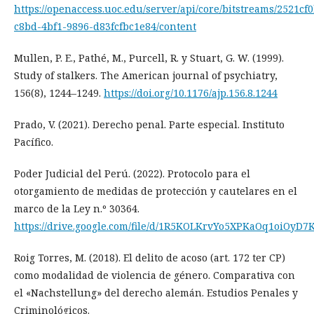
https://openaccess.uoc.edu/server/api/core/bitstreams/2521cf0
c8bd-4bf1-9896-d83fcfbc1e84/content
Mullen, P. E., Pathé, M., Purcell, R. y Stuart, G. W. (1999).
Study of stalkers. The American journal of psychiatry,
156(8), 1244–1249.
https://doi.org/10.1176/ajp.156.8.1244
Prado, V. (2021). Derecho penal. Parte especial. Instituto
Pacífico.
Poder Judicial del Perú. (2022). Protocolo para el
otorgamiento de medidas de protección y cautelares en el
marco de la Ley n.º 30364.
https://drive.google.com/file/d/1R5KOLKrvYo5XPKaOq1oiOyD7
Roig Torres, M. (2018). El delito de acoso (art. 172 ter CP)
como modalidad de violencia de género. Comparativa con
el «Nachstellung» del derecho alemán. Estudios Penales y
Criminológicos.