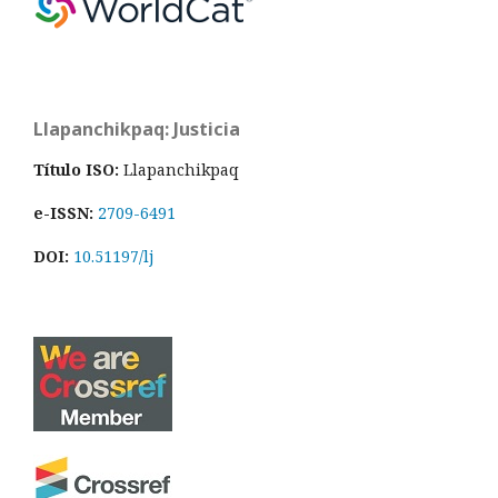
Llapanchikpaq: Justicia
Título ISO:
Llapanchikpaq
e-ISSN:
2709-6491
DOI:
10.51197/lj