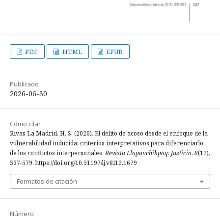
PDF
HTML
EPUB
Publicado
2026-06-30
Cómo citar
Rivas La Madrid, H. S. (2026). El delito de acoso desde el enfoque de la
vulnerabilidad inducida: criterios interpretativos para diferenciarlo
de los conflictos interpersonales.
Revista Llapanchikpaq: Justicia
,
8
(12),
537-579. https://doi.org/10.51197/lj.v8i12.1679
Formatos de citación
Número