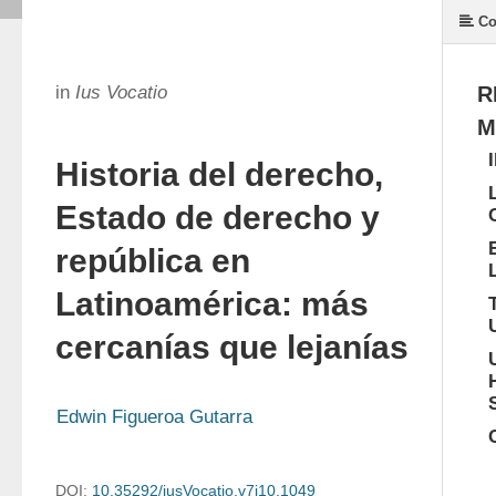
Co
in
Ius Vocatio
R
M
Historia del derecho,
Estado de derecho y
república en
Latinoamérica: más
cercanías que lejanías
Edwin Figueroa Gutarra
DOI:
10.35292/iusVocatio.v7i10.1049