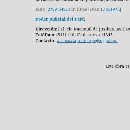
ISSN
:
2709-6491
(En línea)
DOI
:
10.51197/lj
Poder Judicial del Perú
Dirección
: Palacio Nacional de Justicia, Av. P
Teléfono
: (511) 410-1010, anexo 11343.
Contacto
:
accesoalajusticiapv@pj.gob.pe
Este obra e