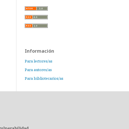
Información
Para lectores/as
Para autores/as
Para bibliotecarios/as
 vulnerabilidad.