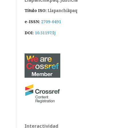
Llapanchikpaq: Justicia
Título ISO:
Llapanchikpaq
e-ISSN:
2709-6491
DOI:
10.51197/lj
Interactividad