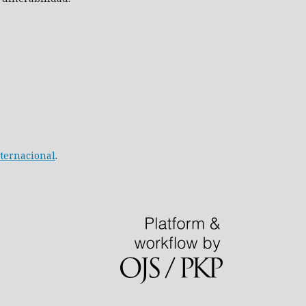
nternacional
.