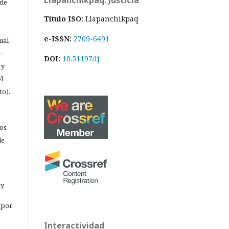
Llapanchikpaq: Justicia
 de
Título ISO:
Llapanchikpaq
e-ISSN:
2709-6491
ual
 —
DOI:
10.51197/lj
 y
l
to).
los
de
 y
(por
Interactividad