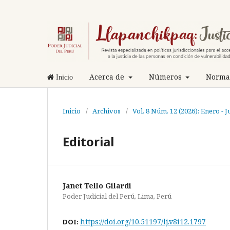
Acerca de
Números
Normas
Inicio
Inicio
/
Archivos
/
Vol. 8 Núm. 12 (2026): Enero - J
Editorial
Janet Tello Gilardi
Poder Judicial del Perú, Lima, Perú
https://doi.org/10.51197/lj.v8i12.1797
DOI: