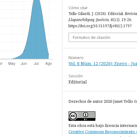
Cómo citar
Tello Gilardi, J. (2026). Editorial.
Revist
Llapanchikpaq: Justicia
,
8
(12), 19-26.
https://doi.org/10.51197/lj.v8i12.1797
Formatos de citación
Número
Vol. 8 Núm. 12 (2026): Enero - Ju
Sección
Editorial
Derechos de autor 2026 Janet Tello G
Esta obra está bajo licencia internac
Creative Commons Reconocimiento 4