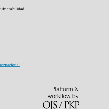
 vulnerabilidad.
nternacional
.