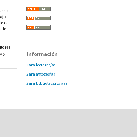
hacer
ajo,
te de
n de
,
utores
o y
Información
Para lectores/as
Para autores/as
Para bibliotecarios/as