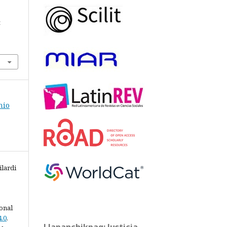
a
nio
ilardi
ional
.0
.