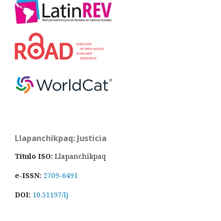
Llapanchikpaq: Justicia
Título ISO:
Llapanchikpaq
e-ISSN:
2709-6491
DOI:
10.51197/lj