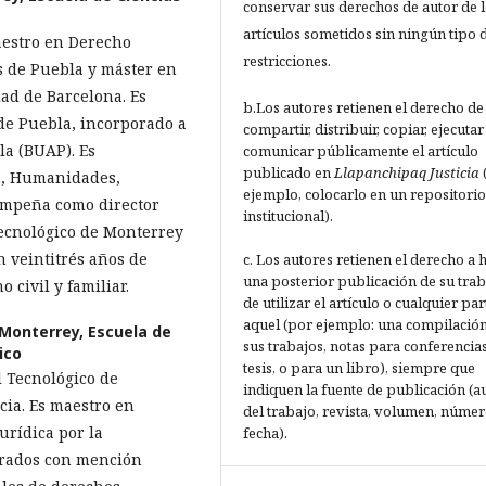
conservar sus derechos de autor de 
artículos sometidos sin ningún tipo 
aestro en Derecho
restricciones.
s de Puebla y máster en
dad de Barcelona. Es
b.Los autores retienen el derecho de
 de Puebla, incorporado a
compartir, distribuir, copiar, ejecutar
a (BUAP). Es
comunicar públicamente el artículo
publicado en
Llapanchipaq Justicia
ia, Humanidades,
ejemplo, colocarlo en un repositorio
empeña como director
institucional).
ecnológico de Monterrey
 veintitrés años de
c. Los autores retienen el derecho a 
una posterior publicación de su trab
 civil y familiar.
de utilizar el artículo o cualquier par
aquel (por ejemplo: una compilació
Monterrey, Escuela de
sus trabajos, notas para conferencias
ico
tesis, o para un libro), siempre que
l Tecnológico de
indiquen la fuente de publicación (a
cia. Es maestro en
del trabajo, revista, volumen, númer
urídica por la
fecha).
grados con mención