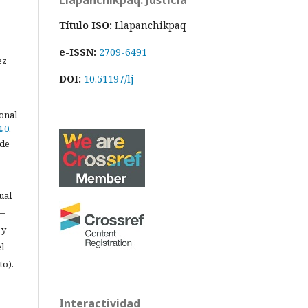
Llapanchikpaq: Justicia
Título ISO:
Llapanchikpaq
e-ISSN:
2709-6491
ez
DOI:
10.51197/lj
ional
.0
.
 de
ual
 —
 y
l
to).
Interactividad