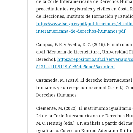
de la Corte Interamericana de Derechos Humano
procedimientos registrales y civiles en Costa
de Elecciones, Instituto de Formación y Estudi
https://www.tse.go.cr/pdf/publicaciones/el-fall
interamericana-de-derechos-humanos.pdf
Campos, E. B. y Avello, D. C. (2016). El matrimo
civil [Memoria de Licenciatura, Universidad Fi
Derecho].
https://repositorio.uft.cl/server/api/
8131-411f-9119-0e50de5dac58/content
Castañeda, M. (2018). El derecho internacional
humanos y su recepción nacional (2.a ed.). Co
Derechos Humanos.
Clemente, M. (2022). El matrimonio igualitario
24 de la Corte Interamericana de Derechos Hum
M. C. Hennig (eds.). Un análisis a partir del ma
igualitario. Colección Konrad Adenauer Stiftu