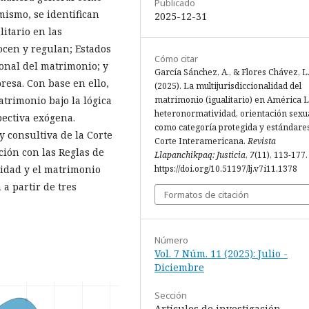
Publicado
mismo, se identifican
2025-12-31
itario en las
ocen y regulan; Estados
Cómo citar
onal del matrimonio; y
García Sánchez, A., & Flores Chávez, L.
esa. Con base en ello,
(2025). La multijurisdiccionalidad del
atrimonio bajo la lógica
matrimonio (igualitario) en América L
heteronormatividad, orientación sexu
pectiva exógena.
como categoría protegida y estándares
y consultiva de la Corte
Corte Interamericana.
Revista
ión con las Reglas de
Llapanchikpaq: Justicia
,
7
(11), 113-177.
lidad y el matrimonio
https://doi.org/10.51197/lj.v7i11.1378
 a partir de tres
Formatos de citación
Número
Vol. 7 Núm. 11 (2025): Julio -
Diciembre
Sección
Artículos de investigación