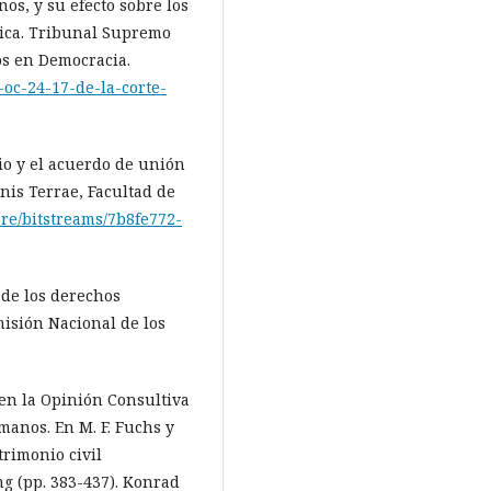
s, y su efecto sobre los
 Rica. Tribunal Supremo
os en Democracia.
o-oc-24-17-de-la-corte-
nio y el acuerdo de unión
nis Terrae, Facultad de
core/bitstreams/7b8fe772-
 de los derechos
misión Nacional de los
 en la Opinión Consultiva
anos. En M. F. Fuchs y
trimonio civil
ng (pp. 383-437). Konrad