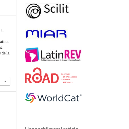
 F.
atina:
al
 de la