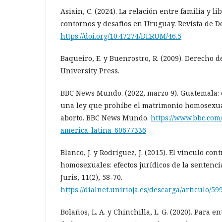
Asiain, C. (2024). La relación entre familia y li
contornos y desafíos en Uruguay. Revista de De
https://doi.org/10.47274/DERUM/46.5
Baqueiro, E. y Buenrostro, R. (2009). Derecho d
University Press.
BBC News Mundo. (2022, marzo 9). Guatemala:
una ley que prohíbe el matrimonio homosexual
aborto. BBC News Mundo.
https://www.bbc.com
america-latina-60677336
Blanco, J. y Rodríguez, J. (2015). El vínculo con
homosexuales: efectos jurídicos de la sentencia
Juris, 11(2), 58-70.
https://dialnet.unirioja.es/descarga/articulo/59
Bolaños, L. A. y Chinchilla, L. G. (2020). Para e