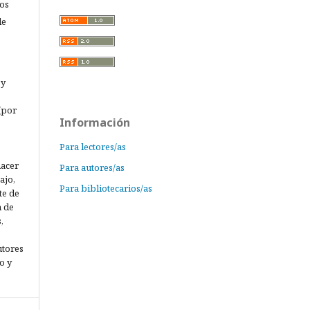
los
de
 y
(por
Información
Para lectores/as
hacer
Para autores/as
ajo,
Para bibliotecarios/as
te de
n de
,
utores
o y