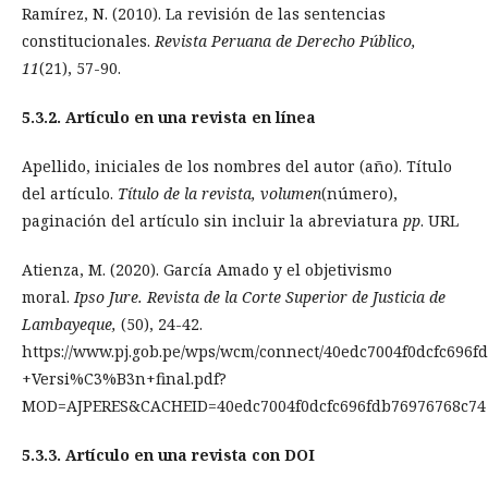
Ramírez, N. (2010). La revisión de las sentencias
constitucionales.
Revista Peruana de Derecho Público,
11
(21), 57-90.
5.3.2. Artículo en una revista en línea
Apellido, iniciales de los nombres del autor (año). Título
del artículo.
Título de la revista, volumen
(número),
paginación del artículo sin incluir la abreviatura
pp
. URL
Atienza, M. (2020). García Amado y el objetivismo
moral.
Ipso Jure.
Revista de la Corte Superior de Justicia de
Lambayeque,
(50), 24-42.
https://www.pj.gob.pe/wps/wcm/connect/40edc7004f0dcfc696
+Versi%C3%B3n+final.pdf?
MOD=AJPERES&CACHEID=40edc7004f0dcfc696fdb76976768c74
5.3.3. Artículo en una revista con DOI