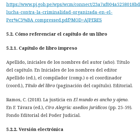
https://www.pj.gob.pe/wps/wcm/connect/23a7af004a5258018bd
lucha-contra-la-criminalidad-organizada-en-el-
Per%C3%BA_compressed.pdf?MOD=AJPERES
5.2. Cómo referenciar el capítulo de un libro
5.2.1. Capítulo de libro impreso
Apellido, iniciales de los nombres del autor (año). Título
del capítulo. En Iniciales de los nombres del editor
Apellido (ed.), el compilador (comp.) o el coordinador
(coord.),
Título del libro
(paginación del capítulo). Editorial.
Ramos, C. (2018). La justicia en
El mundo es ancho y ajeno
.
En F. Távara (ed.),
Ciro Alegría: asedios jurídicos
(pp. 25-59)
.
Fondo Editorial del Poder Judicial.
5.2.2. Versión electrónica