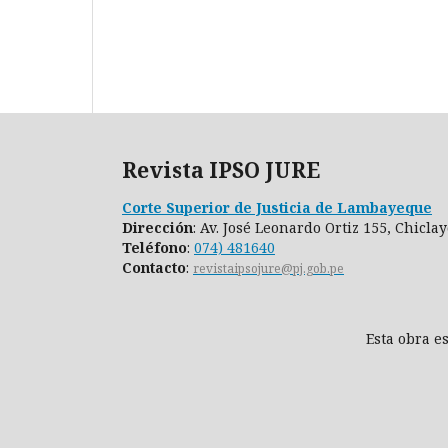
Revista IPSO JURE
Corte Superior de Justicia de Lambayeque
Dirección
: Av. José Leonardo Ortiz 155, Chicla
Teléfono
:
074) 481640
Contacto
:
revistaipsojure@pj.gob.pe
Esta obra e