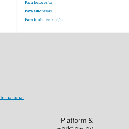
Para lectores/as
Para autores/as
Para bibliotecarios/as
nternacional