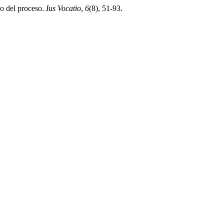
do del proceso.
Ius Vocatio
,
6
(8), 51-93.